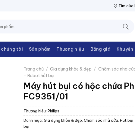
 THANH CHÂU
NPP THIẾT BỊ ĐIỆN THANH CHÂU
NPP THIẾT BỊ
Tìm cửa
 chúng tôi
Sản phẩm
Thương hiệu
Bảng giá
Khuyến 
Trang chủ
/
Gia dụng khỏe & đẹp
/
Chăm sóc nhà cử
– Robot hút bụi
Máy hút bụi có hộc chứa Phi
FC9351/01
Thương hiệu:
Philips
Danh mục:
Gia dụng khỏe & đẹp
,
Chăm sóc nhà cửa
,
Hút bụi
bụi