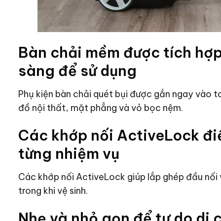
Bàn chải mềm được tích hợp
sàng để sử dụng
Phụ kiện bàn chải quét bụi được gắn ngay vào t
đồ nội thất, mặt phẳng và vỏ bọc nệm.
Các khớp nối ActiveLock đi
từng nhiệm vụ
Các khớp nối ActiveLock giúp lắp ghép đầu nối v
trong khi vệ sinh.
Nhẹ và nhỏ gọn để tự do di 