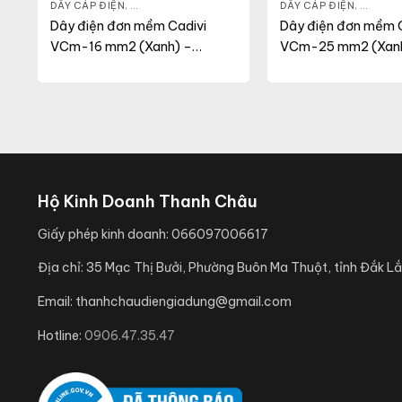
NG
,
VCMT
DÂY CÁP ĐIỆN
,
DÂY ĐIỆN DÂN DỤNG
,
VCM
DÂY CÁP ĐIỆN
,
DÂY ĐI
Dây điện đơn mềm Cadivi
Dây điện đơn mềm C
VCm-16 mm2 (Xanh) –
VCm-25 mm2 (Xanh
0.6/1KV
0.6/1KV
Hộ Kinh Doanh Thanh Châu
Giấy phép kinh doanh:
066097006617
Địa chỉ:
35 Mạc Thị Bưởi, Phường Buôn Ma Thuột, tỉnh Đắk Lắ
Email:
thanhchaudiengiadung@gmail.com
Hotline:
0906.47.35.47