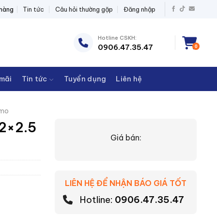
T BỊ ĐIỆN THANH CHÂU
 hàng
Tin tức
Câu hỏi thường gặp
Đăng nhập
Hotline CSKH:
0906.47.35.47
0
mãi
Tin tức
Tuyển dụng
Liên hệ
mo
-2×2.5
Giá bán:
LIÊN HỆ ĐỂ NHẬN BÁO GIÁ TỐT
Hotline:
0906.47.35.47