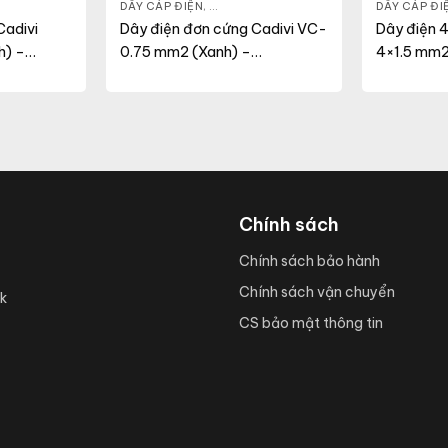
ỆN DÂN DỤNG
,
VCM
DÂY CÁP ĐIỆN
,
DÂY ĐIỆN DÂN DỤNG
,
VC
DÂY CÁP ĐI
adivi
Dây điện đơn cứng Cadivi VC-
Dây điện 4
) –
0.75 mm2 (Xanh) –
4×1.5 mm
300/500V
Chính sách
Chính sách bảo hành
Chính sách vận chuyển
k
CS bảo mật thông tin