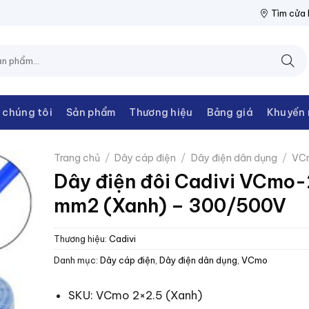
ĐIỆN THANH CHÂU
NPP THIẾT BỊ ĐIỆN THANH CHÂU
NPP THIẾ
Tìm cửa
 chúng tôi
Sản phẩm
Thương hiệu
Bảng giá
Khuyến 
Trang chủ
/
Dây cáp điện
/
Dây điện dân dụng
/
VC
Dây điện đôi Cadivi VCmo
mm2 (Xanh) – 300/500V
Thương hiệu:
Cadivi
Danh mục:
Dây cáp điện
,
Dây điện dân dụng
,
VCmo
SKU: VCmo 2×2.5 (Xanh)