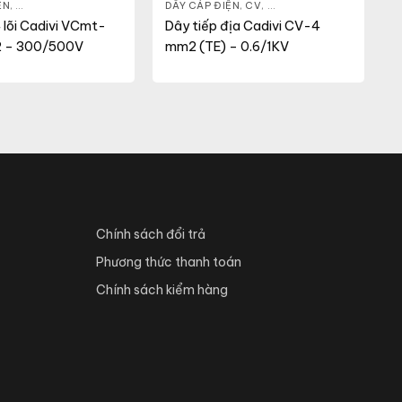
ỆN
,
DÂY ĐIỆN DÂN DỤNG
,
VCMT
DÂY CÁP ĐIỆN
,
CV
,
DÂY ĐIỆN DÂN DỤNG
 lõi Cadivi VCmt-
Dây tiếp địa Cadivi CV-4
2 – 300/500V
mm2 (TE) – 0.6/1KV
Chính sách đổi trả
Phương thức thanh toán
Chính sách kiểm hàng