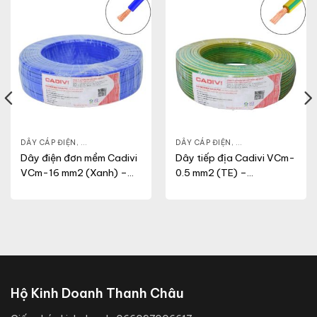
N DỤNG
DÂY CÁP ĐIỆN
,
DÂY ĐIỆN DÂN DỤNG
,
VCM
DÂY CÁP ĐIỆN
,
DÂY ĐIỆN DÂN DỤN
Dây điện đơn mềm Cadivi
Dây tiếp địa Cadivi VCm-
VCm-16 mm2 (Xanh) –
0.5 mm2 (TE) –
0.6/1KV
300/500V
Hộ Kinh Doanh Thanh Châu