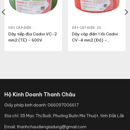
NG
,
VCM
DÂY CÁP ĐIỆN
,
DÂY ĐIỆN DÂN DỤNG
,
VC
DÂY CÁP ĐIỆN
,
CV
,
DÂY ĐIỆN DÂN 
Dây tiếp địa Cadivi VC-2
Dây cáp điện 1 lõi Cadivi
mm2 (TE) – 600V
CV-4 mm2 (Đỏ) –
0.6/1KV
Hộ Kinh Doanh Thanh Châu
Giấy phép kinh doanh:
066097006617
Địa chỉ:
35 Mạc Thị Bưởi, Phường Buôn Ma Thuột, tỉnh Đắk Lắk
Email:
thanhchaudiengiadung@gmail.com