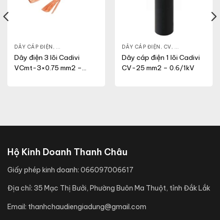
NG
,
VCM
DÂY CÁP ĐIỆN
,
DÂY ĐIỆN DÂN DỤNG
,
VCMT
DÂY CÁP ĐIỆN
,
CV
,
DÂY ĐIỆN DÂN 
Dây điện 3 lõi Cadivi
Dây cáp điện 1 lõi Cadivi
VCmt-3×0.75 mm2 –
CV-25 mm2 – 0.6/1kV
300/500V
Hộ Kinh Doanh Thanh Châu
Giấy phép kinh doanh:
066097006617
Địa chỉ:
35 Mạc Thị Bưởi, Phường Buôn Ma Thuột, tỉnh Đắk Lắk
Email:
thanhchaudiengiadung@gmail.com