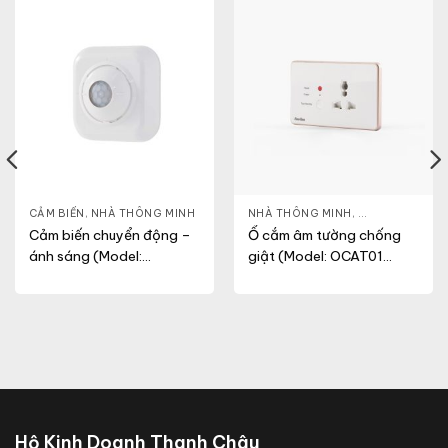
 MINH
CẢM BIẾN
,
NHÀ THÔNG MINH
NHÀ THÔNG MINH
,
Ổ CẮM THÔNG 
Cảm biến chuyển động –
Ổ cắm âm tường chống
ánh sáng (Model:
giật (Model: OCAT01
CB02.PIR.BLE(DC))
1C/16A)
Hộ Kinh Doanh Thanh Châu