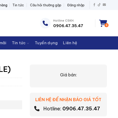
T BỊ ĐIỆN THANH CHÂU
 hàng
Tin tức
Câu hỏi thường gặp
Đăng nhập
Hotline CSKH:
0906.47.35.47
0
mãi
Tin tức
Tuyển dụng
Liên hệ
LE)
Giá bán:
LIÊN HỆ ĐỂ NHẬN BÁO GIÁ TỐT
Hotline:
0906.47.35.47