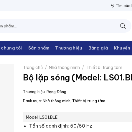
ĐIỆN THANH CHÂU
NPP THIẾT BỊ ĐIỆN THANH CHÂU
NPP THIẾ
Tìm cửa
 chúng tôi
Sản phẩm
Thương hiệu
Bảng giá
Khuyến 
Trang chủ
/
Nhà thông minh
/
Thiết bị trung tâm
Bộ lặp sóng (Model: LS01.B
Thương hiệu:
Rạng Đông
Danh mục:
Nhà thông minh
,
Thiết bị trung tâm
Model: LS01.BLE
Tần số danh định: 50/60 Hz