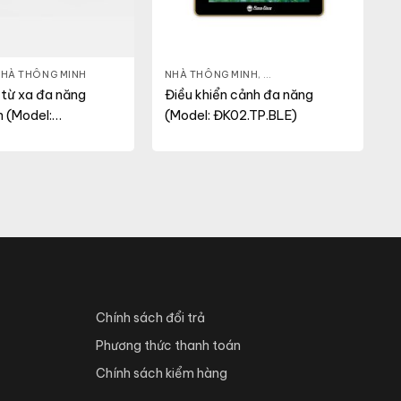
HÀ THÔNG MINH
NHÀ THÔNG MINH
,
ĐÈN THÔNG MINH
 từ xa đa năng
Điều khiển cảnh đa năng
h (Model:
(Model: ĐK02.TP.BLE)
F.WF)
Chính sách đổi trả
Phương thức thanh toán
Chính sách kiểm hàng