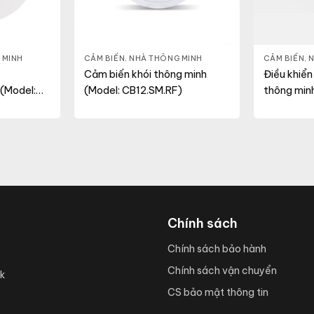
 MINH
CẢM BIẾN
,
NHÀ THÔNG MINH
CẢM BIẾN
,
N
Cảm biến khói thông minh
Điều khiển
(Model:
(Model: CB12.SM.RF)
thông min
)
ĐK01.IR.R
Chính sách
Chính sách bảo hành
Chính sách vận chuyển
k
CS bảo mật thông tin