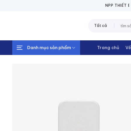
Chuyển
NPP THIẾT BỊ 
đến
nội
Tìm
dung
kiếm:
Danh mục sản phẩm
Trang chủ
Về