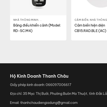
NHÀ THÔNG MINH
,
ĐÈN THÔNG MINH
CẢM BIẾN
,
NHÀ THÔNG
Bảng điều khiển cảnh (Model:
Cảm biến hiện diện
RD-SC.M4)
CB15.RAD.BLE (AC) 
CB15.RAD.BLE (AC)
Hộ Kinh Doanh Thanh Châu
Giấy phép kinh doanh:
066097006617
Địa chỉ:
35 Mạc Thị Bưởi, Phường Buôn Ma Thuột, tỉnh Đắk Lắ
Email:
thanhchaudiengiadung@gmail.com