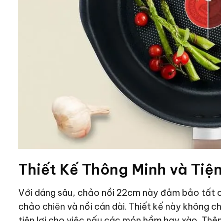
Thiết Kế Thông Minh và Tiện
Với dáng sâu, chảo nồi 22cm này đảm bảo tất 
chảo chiên và nồi cán dài. Thiết kế này không c
tiện lợi cho việc nấu các món hầm hay xào. Thê