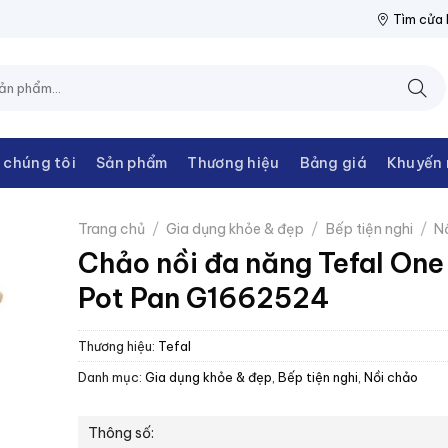
THANH CHÂU
NPP THIẾT BỊ ĐIỆN THANH CHÂU
NPP THIẾT BỊ 
Tìm cửa
 chúng tôi
Sản phẩm
Thương hiệu
Bảng giá
Khuyến 
Trang chủ
/
Gia dụng khỏe & đẹp
/
Bếp tiện nghi
/
N
Chảo nồi đa năng Tefal One
Pot Pan G1662524
Thương hiệu:
Tefal
Danh mục:
Gia dụng khỏe & đẹp
,
Bếp tiện nghi
,
Nồi chảo
Thông số: