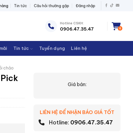
ĐIỆN THANH CHÂU
 hàng
Tin tức
Câu hỏi thường gặp
Đăng nhập
Hotline CSKH:
0906.47.35.47
0
mãi
Tin tức
Tuyển dụng
Liên hệ
ồi chảo
 Pick
Giá bán:
LIÊN HỆ ĐỂ NHẬN BÁO GIÁ TỐT
Hotline:
0906.47.35.47