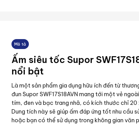
Mô tả
Ấm siêu tốc Supor SWF17S18
nổi bật
Là một sản phẩm gia dụng hữu ích đến từ thươn
đun Supor SWF17S18AVN mang tới một vẻ ngoài ấ
tím, đen và bạc trang nhã, có kích thước chỉ 20 x 
Dung tích này sẽ giúp ấm đáp ứng tốt nhu cầu sử
hoặc bạn có thể sử dụng trong không gian văn p