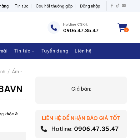
Ị ĐIỆN THANH CHÂU
 hàng
Tin tức
Câu hỏi thường gặp
Đăng nhập
Hotline CSKH:
0906.47.35.47
0
mãi
Tin tức
Tuyển dụng
Liên hệ
ình
/
Ấm -
S18AVN
Giá bán:
ng khỏe &
LIÊN HỆ ĐỂ NHẬN BÁO GIÁ TỐT
Hotline:
0906.47.35.47