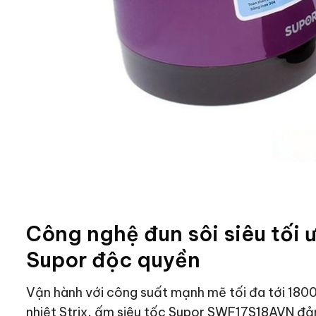
Công nghệ đun sôi siêu tối ư
Supor độc quyền
Vận hành với công suất mạnh mẽ tối đa tới 180
nhiệt Strix, ấm siêu tốc Supor SWF17S18AVN đả