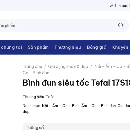
N THANH CHÂU
NPP THIẾT BỊ ĐIỆN THANH CHÂU
NPP THIẾT B
Tìm cửa
 chúng tôi
Sản phẩm
Thương hiệu
Bảng giá
Khuyến 
Trang chủ
/
Gia dụng khỏe & đẹp
/
Nồi - Ấm - Ca - B
Ca - Bình đun
Bình đun siêu tốc Tefal 17
Thương hiệu:
Tefal
Danh mục:
Nồi - Ấm - Ca - Bình
,
Ấm - Ca - Bình đun
,
Gia dụ
đẹp
Thông số: