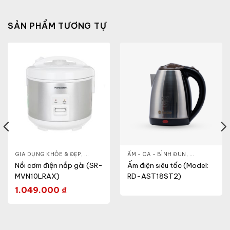
SẢN PHẨM TƯƠNG TỰ
HỎE & ĐẸP
GIA DỤNG KHỎE & ĐẸP
,
NỒI - ẤM - CA - BÌNH
,
NỒI - ẤM - CA - BÌNH
ẤM - CA - BÌNH ĐUN
,
NỒI CƠM ĐIỆN
,
GIA DỤNG KH
Nồi cơm điện nắp gài (SR-
Ấm điện siêu tốc (Model:
MVN10LRAX)
RD-AST18ST2)
1.049.000
₫