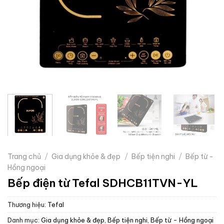
Trang chủ
/
Gia dụng khỏe & đẹp
/
Bếp tiện nghi
/
Bếp từ -
Hồng ngoại
Bếp điện từ Tefal SDHCB11TVN-YL
Thương hiệu:
Tefal
Danh mục:
Gia dụng khỏe & đẹp
,
Bếp tiện nghi
,
Bếp từ - Hồng ngoại