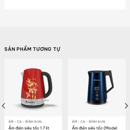
SẢN PHẨM TƯƠNG TỰ
HỎE & ĐẸP
ẤM - CA - BÌNH ĐUN
,
NỒI - ẤM - CA - BÌNH
,
GIA DỤNG KHỎE & ĐẸP
ẤM - CA - BÌNH ĐUN
,
NỒI - ẤM - CA - BÌNH
,
GIA DỤNG KH
Ấm điện siêu tốc 1,7 lít
Ấm điện siêu tốc (Model: