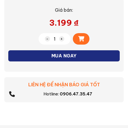
Giá bán:
3.199
₫
Alternative:
Bàn ủi hơi nước Philips GC487/89 số lư
MUA NGAY
LIÊN HỆ ĐỂ NHẬN BÁO GIÁ TỐT
Hotline:
0906.47.35.47