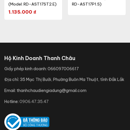
(Model: RD-AST17ST2.E)
RD-AST17P1.S)
1.135.000
₫
Hộ Kinh Doanh Thanh Châu
Giấy phép kinh doanh:
066097006617
Địa chỉ:
35 Mạc Thị Bưởi, Phường Buôn Ma Thuột, tỉnh Đắk Lắk
Email:
thanhchaudiengiadung@gmail.com
Hotline:
0906.47.35.47