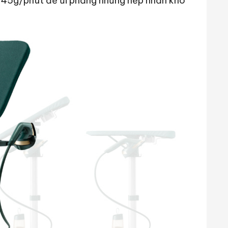
i 45g/phút để ủi phẳng những nếp nhăn khó