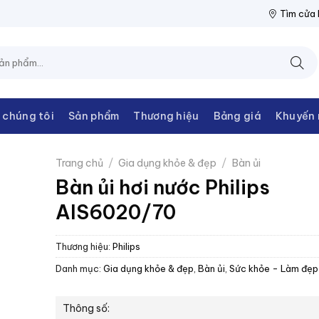
 THANH CHÂU
NPP THIẾT BỊ ĐIỆN THANH CHÂU
NPP THIẾT BỊ 
Tìm cửa
 chúng tôi
Sản phẩm
Thương hiệu
Bảng giá
Khuyến 
Trang chủ
/
Gia dụng khỏe & đẹp
/
Bàn ủi
Bàn ủi hơi nước Philips
AIS6020/70
Thương hiệu:
Philips
Danh mục:
Gia dụng khỏe & đẹp
,
Bàn ủi
,
Sức khỏe - Làm đẹp
Thông số: