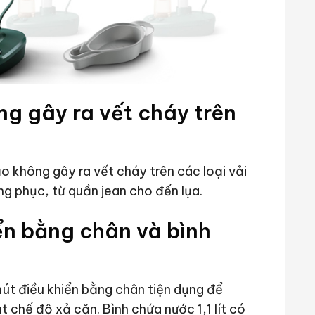
g gây ra vết cháy trên
 không gây ra vết cháy trên các loại vải
ang phục, từ quần jean cho đến lụa.
ển bằng chân và bình
nút điều khiển bằng chân tiện dụng để
t chế độ xả cặn. Bình chứa nước 1,1 lít có