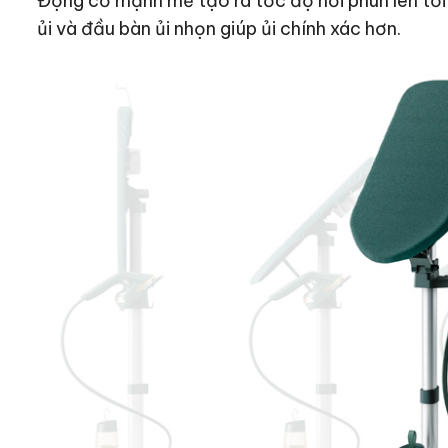
Động cơ mạnh mẽ tạo ra tốc độ hơi phun lên tớ
ủi và đầu bàn ủi nhọn giúp ủi chính xác hơn.