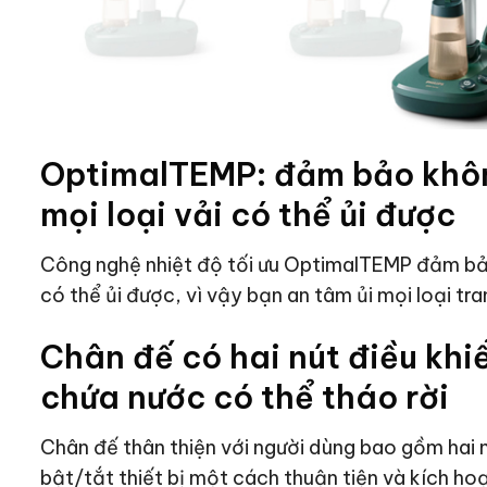
OptimalTEMP: đảm bảo khôn
mọi loại vải có thể ủi được
Công nghệ nhiệt độ tối ưu OptimalTEMP đảm bảo
có thể ủi được, vì vậy bạn an tâm ủi mọi loại tr
Chân đế có hai nút điều khi
chứa nước có thể tháo rời
Chân đế thân thiện với người dùng bao gồm hai 
bật/tắt thiết bị một cách thuận tiện và kích hoạ