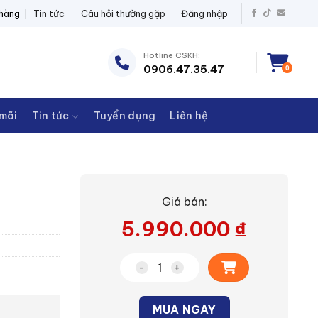
ĐIỆN THANH CHÂU
 hàng
Tin tức
Câu hỏi thường gặp
Đăng nhập
Hotline CSKH:
0906.47.35.47
0
mãi
Tin tức
Tuyển dụng
Liên hệ
Giá bán:
5.990.000
₫
Bàn ủi hơi nước Philips AIS6020/70
Alternative:
MUA NGAY