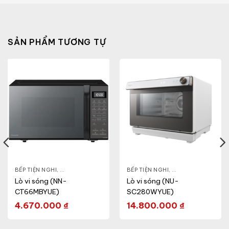
SẢN PHẨM TƯƠNG TỰ
& ĐẸP
,
BẾP TIỆN NGHI
LÒ VI SÓNG
,
GIA DỤNG KHỎE & ĐẸP
,
BẾP TIỆN NGHI
LÒ VI SÓNG
,
GIA DỤNG KHỎE & 
Lò vi sóng (NN-
Lò vi sóng (NU-
CT66MBYUE)
SC280WYUE)
4.670.000
₫
14.800.000
₫