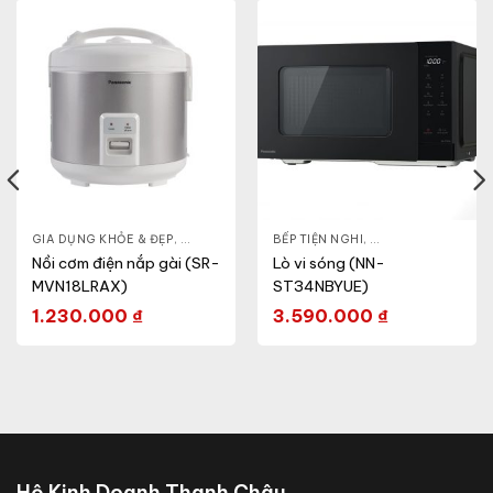
& ĐẸP
,
GIA DỤNG KHỎE & ĐẸP
LÒ VI SÓNG
,
NỒI - ẤM - CA - BÌNH
BẾP TIỆN NGHI
,
NỒI CƠM ĐIỆN
,
GIA DỤNG KHỎE & 
Nồi cơm điện nắp gài (SR-
Lò vi sóng (NN-
MVN18LRAX)
ST34NBYUE)
1.230.000
₫
3.590.000
₫
Hộ Kinh Doanh Thanh Châu