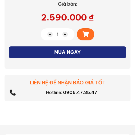
Giá bán:
2.590.000
₫
Alternative:
Bàn ủi hơi nước Philips GC485/49 số lư
MUA NGAY
LIÊN HỆ ĐỂ NHẬN BÁO GIÁ TỐT
Hotline:
0906.47.35.47