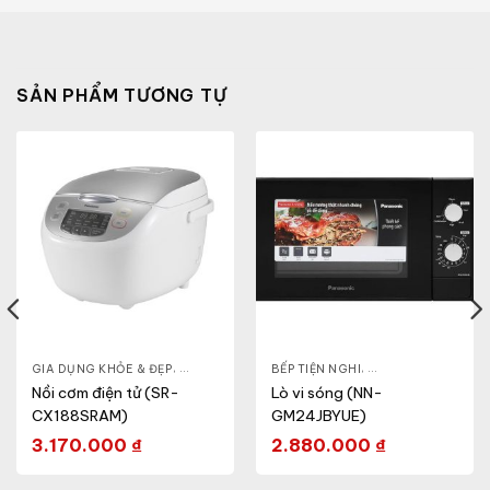
SẢN PHẨM TƯƠNG TỰ
& ĐẸP
,
GIA DỤNG KHỎE & ĐẸP
LÒ VI SÓNG
,
NỒI - ẤM - CA - BÌNH
BẾP TIỆN NGHI
,
NỒI CƠM ĐIỆN
,
GIA DỤNG KHỎE & 
Nồi cơm điện tử (SR-
Lò vi sóng (NN-
CX188SRAM)
GM24JBYUE)
3.170.000
₫
2.880.000
₫