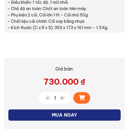
– Điều khiển: 1 tốc độ, 1 nút nhồi
– Chế độ an toàn: Chốt an toàn trên máy.
– Phụ kiện:2 cối, Cối lớn 1 lít – Cối nhỏ 50g
– Chất liệu cối chính: Cối xay bằng nhựa
– Kích thước (C x R x S): 353 x 173 x 161 mm – 1,5 Kg
Giá bán:
730.000
₫
Alternative:
Máy xay sinh tố (MX-EX1011WRA) số lư
MUA NGAY