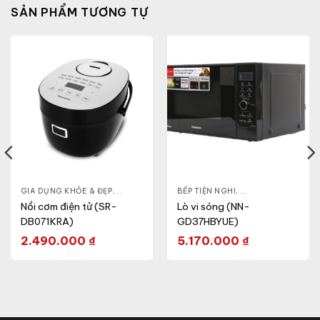
SẢN PHẨM TƯƠNG TỰ
- CA - BÌNH
GIA DỤNG KHỎE & ĐẸP
,
NỒI CƠM ĐIỆN
,
NỒI - ẤM - CA - BÌNH
BẾP TIỆN NGHI
,
NỒI CƠM ĐIỆN
,
GIA DỤNG KHỎE & 
Nồi cơm điện tử (SR-
Lò vi sóng (NN-
DB071KRA)
GD37HBYUE)
2.490.000
₫
5.170.000
₫