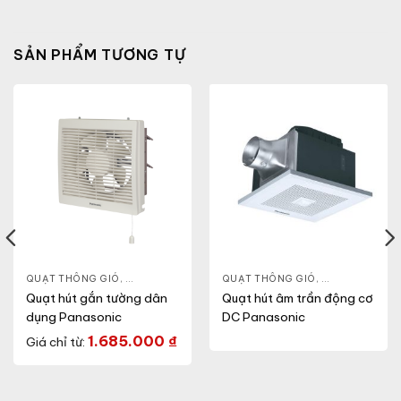
SẢN PHẨM TƯƠNG TỰ
ET
,
QUẠT ĐIỆN, QUẠT TRẦN
QUẠT THÔNG GIÓ
,
QUẠT ĐIỆN, QUẠT TRẦN
QUẠT THÔNG GIÓ
,
QUẠT GẮN TƯỜNG
,
QUẠT ÂM TRẦ
Quạt hút gắn tường dân
Quạt hút âm trần động cơ
dụng Panasonic
DC Panasonic
1.685.000
₫
Giá chỉ từ: