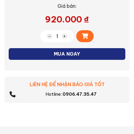
Giá bán:
920.000
₫
Alternative:
Quạt đảo cơ B5 Nanoco NOF1853GR số
MUA NGAY
LIÊN HỆ ĐỂ NHẬN BÁO GIÁ TỐT
Hotline:
0906.47.35.47