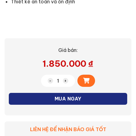
Thiết kế an toàn và ổn định
Giá bán:
1.850.000
₫
Alternative:
Bàn ủi hơi nước không dây Panasonic 
MUA NGAY
LIÊN HỆ ĐỂ NHẬN BÁO GIÁ TỐT