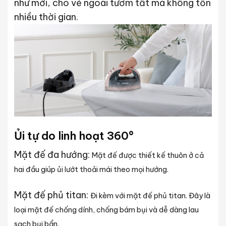
như mới, cho vẻ ngoài tươm tất mà không tốn
nhiều thời gian.
Ủi tự do linh hoạt 360°
Mặt đế đa hướng:
Mặt đế được thiết kế thuôn ở cả
hai đầu giúp ủi lướt thoải mái theo mọi hướng.
Mặt đế phủ titan:
Đi kèm với mặt đế phủ titan. Đây là
loại mặt đế chống dính, chống bám bụi và dễ dàng lau
sạch bụi bẩn.