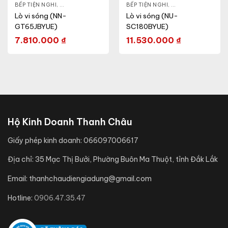
- CA - BÌNH
BẾP TIỆN NGHI
,
NỒI CƠM ĐIỆN
,
GIA DỤNG KHỎE & ĐẸP
,
BẾP TIỆN NGHI
LÒ VI SÓNG
,
GIA DỤNG KHỎE & 
Lò vi sóng (NN-
Lò vi sóng (NU-
GT65JBYUE)
SC180BYUE)
7.810.000
₫
11.530.000
₫
Hộ Kinh Doanh Thanh Châu
Giấy phép kinh doanh:
066097006617
Địa chỉ:
35 Mạc Thị Bưởi, Phường Buôn Ma Thuột, tỉnh Đắk Lắk
Email:
thanhchaudiengiadung@gmail.com
Hotline:
0906.47.35.47