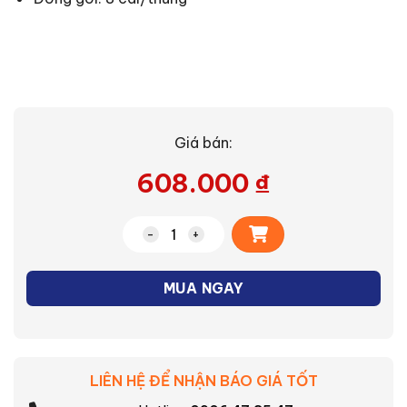
Giá bán:
608.000
₫
Alternative:
Máng Đèn LED Kín Nước Nanoco - Loại Đ
MUA NGAY
LIÊN HỆ ĐỂ NHẬN BÁO GIÁ TỐT