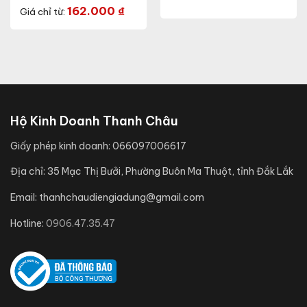
(Model: AT40 95/12W)
162.000
₫
Giá chỉ từ:
Hộ Kinh Doanh Thanh Châu
Giấy phép kinh doanh:
066097006617
Địa chỉ:
35 Mạc Thị Bưởi, Phường Buôn Ma Thuột, tỉnh Đắk Lắk
Email:
thanhchaudiengiadung@gmail.com
Hotline:
0906.47.35.47