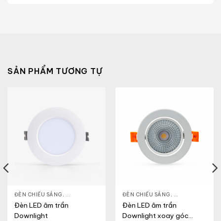
SẢN PHẨM TƯƠNG TỰ
NLIGHT
ĐÈN CHIẾU SÁNG
,
THIẾT BỊ CHIẾU SÁNG
,
ĐÈN LED DOWNLIGHT
ĐÈN CHIẾU SÁNG
,
THIẾT BỊ CHIẾU SÁNG
,
ĐÈN LED DOWN
Đèn LED âm trần
Đèn LED âm trần
Downlight
Downlight xoay góc