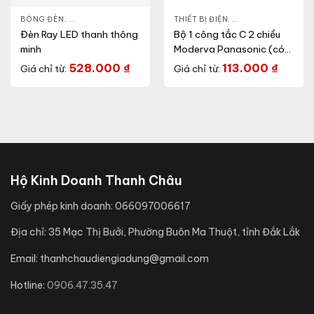
BÓNG ĐÈN
,
ĐÈN THÔNG MINH
,
THIẾT BỊ ĐIỆN
THIẾT BỊ ĐIỆN
,
CÔNG TẮC Ổ CẮM
,
Đèn Ray LED thanh thông
Bộ 1 công tắc C 2 chiều
minh
Moderva Panasonic (có
chỉ báo)
528.000
₫
113.000
₫
Giá chỉ từ:
Giá chỉ từ:
Hộ Kinh Doanh Thanh Châu
Giấy phép kinh doanh:
066097006617
Địa chỉ:
35 Mạc Thị Bưởi, Phường Buôn Ma Thuột, tỉnh Đắk Lắk
Email:
thanhchaudiengiadung@gmail.com
Hotline:
0906.47.35.47