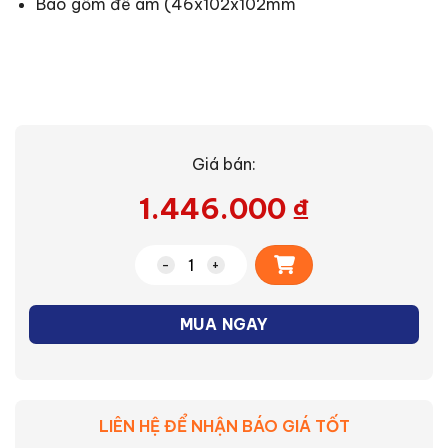
Bao gồm đế âm (46x102x102mm
Giá bán:
1.446.000
₫
Alternative:
Ố cắm âm sàn Panasonic DUFS1200LTH-
MUA NGAY
LIÊN HỆ ĐỂ NHẬN BÁO GIÁ TỐT