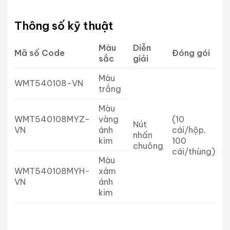
Thông số kỹ thuật
Màu
Diễn
Mã số Code
Đóng gói
sắc
giải
Màu
WMT540108-VN
trắng
Màu
WMT540108MYZ-
vàng
(10
Nút
VN
ánh
cái/hộp,
nhấn
kim
100
chuông
cái/thùng)
Màu
WMT540108MYH-
xám
VN
ánh
kim