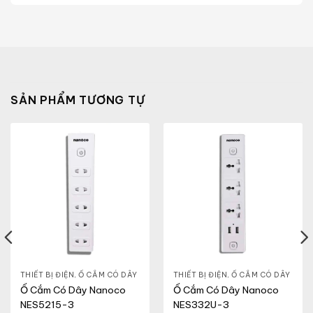
SẢN PHẨM TƯƠNG TỰ
,
DÒNG MODERVA
THIẾT BỊ ĐIỆN
,
Ổ CẮM CÓ DÂY
THIẾT BỊ ĐIỆN
,
Ổ CẮM CÓ DÂY
Ổ Cắm Có Dây Nanoco
Ổ Cắm Có Dây Nanoco
NES5215-3
NES332U-3