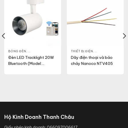
CẮM
,
THIẾT BỊ ĐIỆN
BÓNG ĐÈN
,
ĐÈN LED CHIẾU ĐIỂM
,
ĐÈN THÔNG MINH
THIẾT BỊ ĐIỆN
,
,
DÂY CÁP MẠNG
ĐÈN TRANG TRÍ
,
THI
Đèn LED Tracklight 20W
Dây điện thoại và báo
Bluetooth (Model:
cháy Nanoco NTV405
TRL04.BLE 20W)
Hộ Kinh Doanh Thanh Châu
Giấy phép kinh doanh:
066097006617