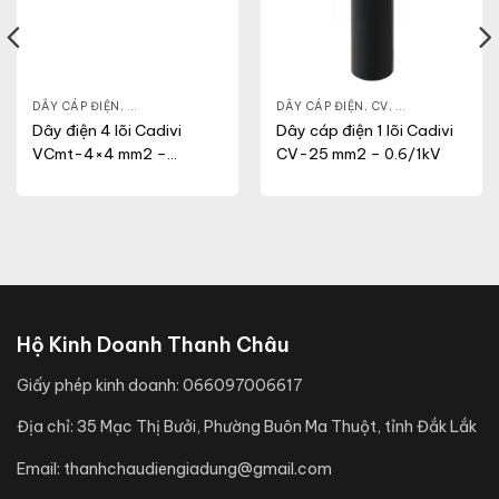
NG
,
VCM
DÂY CÁP ĐIỆN
,
DÂY ĐIỆN DÂN DỤNG
,
VCMT
DÂY CÁP ĐIỆN
,
CV
,
DÂY ĐIỆN DÂN 
Dây điện 4 lõi Cadivi
Dây cáp điện 1 lõi Cadivi
VCmt-4×4 mm2 –
CV-25 mm2 – 0.6/1kV
300/500V
Hộ Kinh Doanh Thanh Châu
Giấy phép kinh doanh:
066097006617
Địa chỉ:
35 Mạc Thị Bưởi, Phường Buôn Ma Thuột, tỉnh Đắk Lắk
Email:
thanhchaudiengiadung@gmail.com