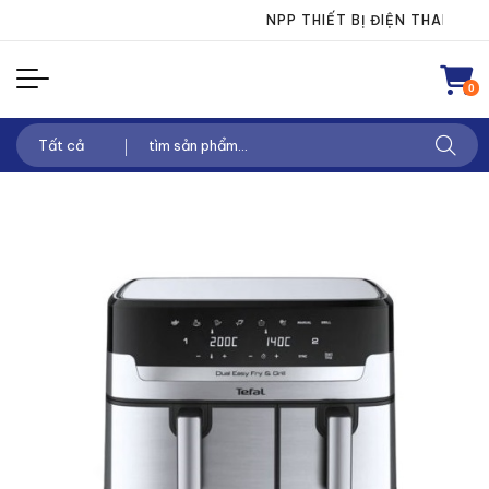
Chuyển
NPP THIẾT BỊ ĐIỆN THANH CHÂU
đến
nội
0
dung
Tìm
kiếm: