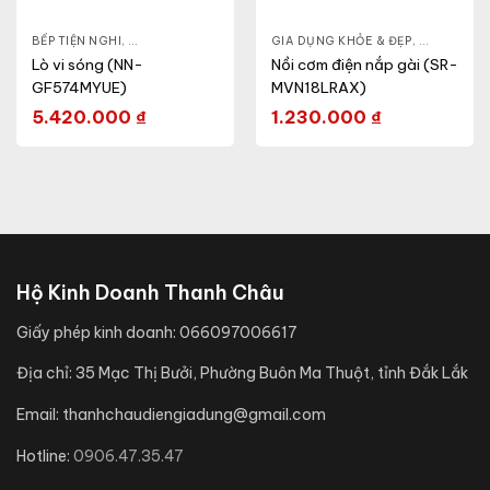
& ĐẸP
,
BẾP TIỆN NGHI
LÒ VI SÓNG
,
GIA DỤNG KHỎE & ĐẸP
,
GIA DỤNG KHỎE & ĐẸP
LÒ VI SÓNG
,
NỒI - ẤM -
Lò vi sóng (NN-
Nồi cơm điện nắp gài (SR-
GF574MYUE)
MVN18LRAX)
5.420.000
₫
1.230.000
₫
Hộ Kinh Doanh Thanh Châu
Giấy phép kinh doanh:
066097006617
Địa chỉ:
35 Mạc Thị Bưởi, Phường Buôn Ma Thuột, tỉnh Đắk Lắk
Email:
thanhchaudiengiadung@gmail.com
Hotline:
0906.47.35.47