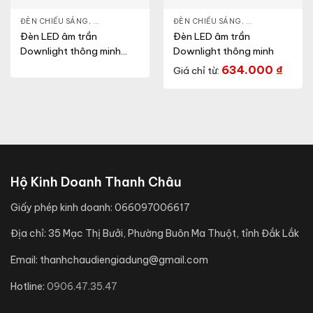
NLIGHT
ĐÈN CHIẾU SÁNG
,
THIẾT BỊ CHIẾU SÁNG
,
ĐÈN LED DOWNLIGHT
ĐÈN CHIẾU SÁNG
,
THIẾT BỊ CHIẾU SÁNG
,
ĐÈN LED DOWN
Đèn LED âm trần
Đèn LED âm trần
Downlight thông minh
Downlight thông minh
xoay góc (Model:
634.000
₫
Giá chỉ từ:
AT39.BLE 76/12W)
Hộ Kinh Doanh Thanh Châu
Giấy phép kinh doanh:
066097006617
Địa chỉ:
35 Mạc Thị Bưởi, Phường Buôn Ma Thuột, tỉnh Đắk Lắk
Email:
thanhchaudiengiadung@gmail.com
Hotline:
0906.47.35.47