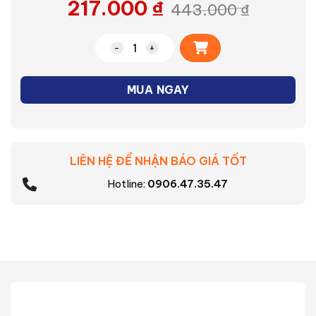
217.000
₫
443.000
₫
Alternative:
Đèn bàn LED không bóng NDKC02W Nano
MUA NGAY
LIÊN HỆ ĐỂ NHẬN BÁO GIÁ TỐT
Hotline:
0906.47.35.47