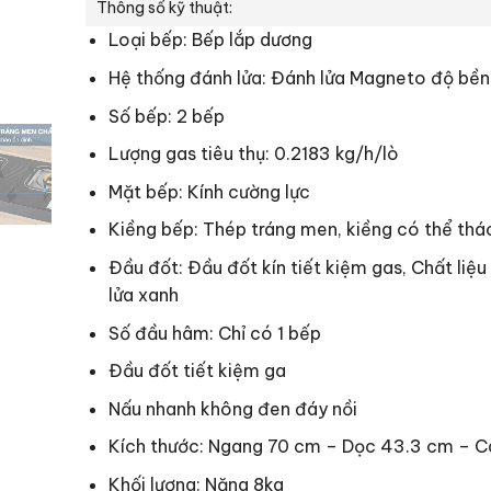
Thông số kỹ thuật:
Loại bếp: Bếp lắp dương
Hệ thống đánh lửa: Đánh lửa Magneto độ bề
Số bếp: 2 bếp
Lượng gas tiêu thụ: 0.2183 kg/h/lò
Mặt bếp: Kính cường lực
Kiềng bếp: Thép tráng men, kiềng có thể tháo
Đầu đốt: Đầu đốt kín tiết kiệm gas, Chất liệ
lửa xanh
Số đầu hâm: Chỉ có 1 bếp
Đầu đốt tiết kiệm ga
Nấu nhanh không đen đáy nồi
Kích thước: Ngang 70 cm – Dọc 43.3 cm – C
Khối lượng: Nặng 8kg