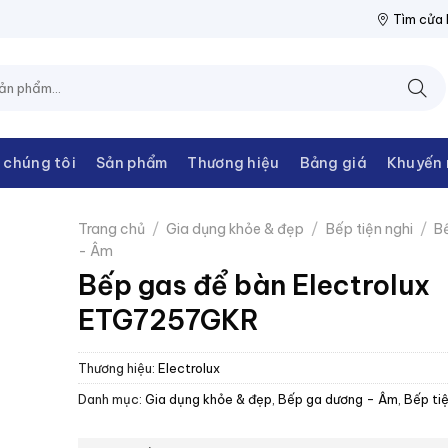
THANH CHÂU
NPP THIẾT BỊ ĐIỆN THANH CHÂU
NPP THIẾT BỊ 
Tìm cửa
 chúng tôi
Sản phẩm
Thương hiệu
Bảng giá
Khuyến 
Trang chủ
/
Gia dụng khỏe & đẹp
/
Bếp tiện nghi
/
B
- Âm
Bếp gas để bàn Electrolux
ETG7257GKR
Thương hiệu:
Electrolux
Danh mục:
Gia dụng khỏe & đẹp
,
Bếp ga dương - Âm
,
Bếp tiệ