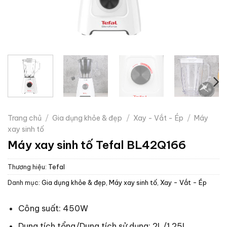
Trang chủ
/
Gia dụng khỏe & đẹp
/
Xay - Vắt - Ép
/
Máy
xay sinh tố
Máy xay sinh tố Tefal BL42Q166
Thương hiệu:
Tefal
Danh mục:
Gia dụng khỏe & đẹp
,
Máy xay sinh tố
,
Xay - Vắt - Ép
Công suất: 450W
Dung tích tổng/Dung tích sử dụng: 2L/1.25L