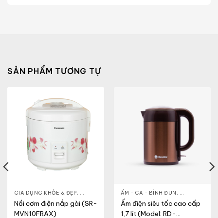
SẢN PHẨM TƯƠNG TỰ
- CA - BÌNH
GIA DỤNG KHỎE & ĐẸP
,
NỒI CƠM ĐIỆN
,
NỒI - ẤM - CA - BÌNH
ẤM - CA - BÌNH ĐUN
,
NỒI CƠM ĐIỆN
,
GIA DỤNG KH
Nồi cơm điện nắp gài (SR-
Ấm điện siêu tốc cao cấp
MVN10FRAX)
1,7 lít (Model: RD-