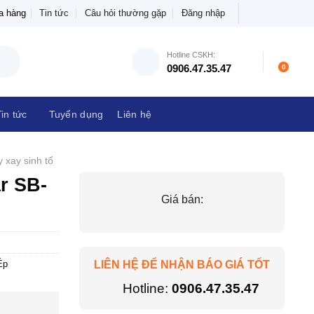
 hàng
NPP THIẾT BỊ ĐIỆN THANH CHÂU
Tin tức
Câu hỏi thường gặp
Đăng nhập
Hotline CSKH:
0906.47.35.47
0
mãi
Tin tức
Tuyển dụng
Liên hệ
Máy xay sinh
ar
Giá bán:
LIÊN HỆ ĐỂ NHẬN BÁO GIÁ TỐT
- Ép
Hotline:
0906.47.35.47