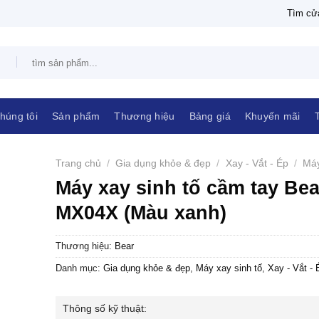
THIẾT BỊ ĐIỆN THANH CHÂU
NPP THIẾT BỊ ĐIỆN THANH CHÂU
Tìm cửa
Tìm
kiếm:
 chúng tôi
Sản phẩm
Thương hiệu
Bảng giá
Khuyến 
Trang chủ
/
Gia dụng khỏe & đẹp
/
Xay - Vắt - Ép
/
tố
Máy xay sinh tố cầm tay Be
SB-MX04X (Màu xanh)
Thương hiệu:
Bear
Danh mục:
Gia dụng khỏe & đẹp
,
Máy xay sinh tố
,
Xay - Vắt 