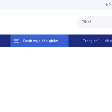
Chuyển
NPP 
đến
nội
dung
Danh mục sản phẩm
Trang chủ
Về