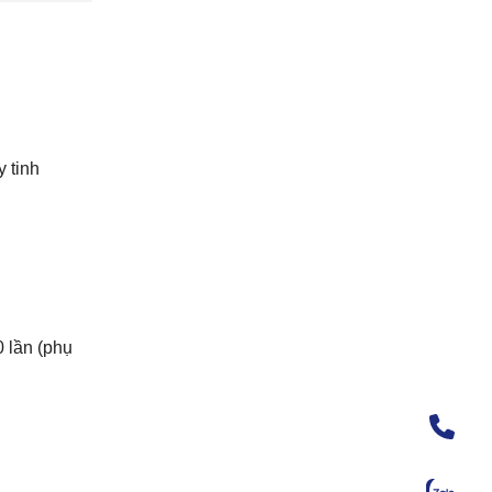
thủy tinh
5 -10 lần