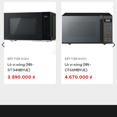
& ĐẸP
,
BẾP TIỆN NGHI
LÒ VI SÓNG
,
GIA DỤNG KHỎE & ĐẸP
,
BẾP TIỆN NGHI
LÒ VI SÓNG
,
GIA DỤNG KHỎE & 
Lò vi sóng (NN-
Lò vi sóng (NN-
ST34NBYUE)
CT66MBYUE)
3.590.000
₫
4.670.000
₫