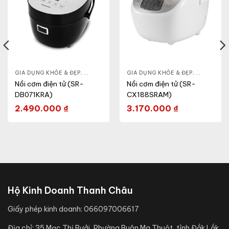
& ĐẸP
,
GIA DỤNG KHỎE & ĐẸP
LÒ VI SÓNG
,
NỒI - ẤM - CA - BÌNH
GIA DỤNG KHỎE & ĐẸP
,
NỒI CƠM ĐIỆN
,
NỒI - ẤM -
Nồi cơm điện tử (SR-
Nồi cơm điện tử (SR-
DB071KRA)
CX188SRAM)
2.490.000
₫
3.170.000
₫
Hộ Kinh Doanh Thanh Châu
Giấy phép kinh doanh:
066097006617
Địa chỉ:
35 Mạc Thị Bưởi, Phường Buôn Ma Thuột, tỉnh Đắk Lắk