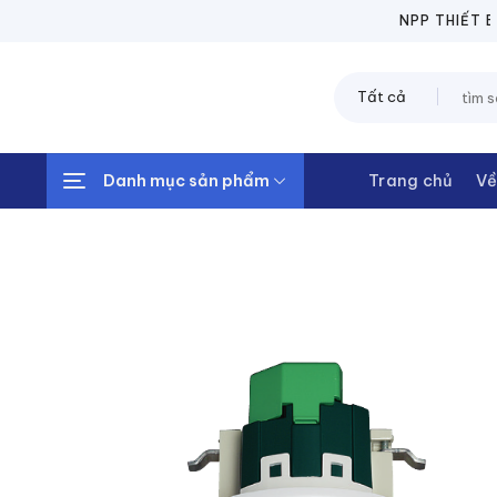
Chuyển
NPP THIẾT BỊ ĐI
đến
nội
Tìm
dung
kiếm:
Danh mục sản phẩm
Trang chủ
Về