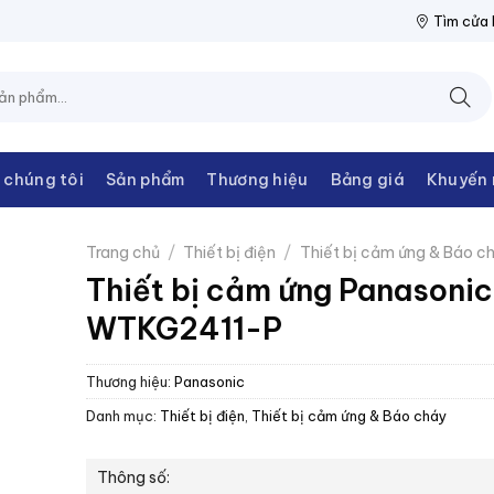
ỆN THANH CHÂU
NPP THIẾT BỊ ĐIỆN THANH CHÂU
NPP THIẾT 
Tìm cửa
 chúng tôi
Sản phẩm
Thương hiệu
Bảng giá
Khuyến 
Trang chủ
/
Thiết bị điện
/
Thiết bị cảm ứng & Báo c
Thiết bị cảm ứng Panasonic
WTKG2411-P
Thương hiệu:
Panasonic
Danh mục:
Thiết bị điện
,
Thiết bị cảm ứng & Báo cháy
Thông số: