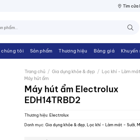
 THANH CHÂU
NPP THIẾT BỊ ĐIỆN THANH CHÂU
NPP THIẾT BỊ 
Tìm cửa
 chúng tôi
Sản phẩm
Thương hiệu
Bảng giá
Khuyến 
Trang chủ
/
Gia dụng khỏe & đẹp
/
Lọc khí - Làm mát
Máy hút ẩm
Máy hút ẩm Electrolux
EDH14TRBD2
Thương hiệu:
Electrolux
Danh mục:
Gia dụng khỏe & đẹp
,
Lọc khí - Làm mát - Sưởi
,
M