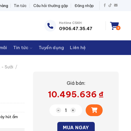
ĐIỆN THANH CHÂU
 hàng
Tin tức
Câu hỏi thường gặp
Đăng nhập
Hotline CSKH:
0906.47.35.47
0
mãi
Tin tức
Tuyển dụng
Liên hệ
 - Sưởi
/
Giá bán:
10.495.636
₫
Máy hút ẩm Electrolux EDH14TRBD2
áy hút ẩm
Alternative:
MUA NGAY