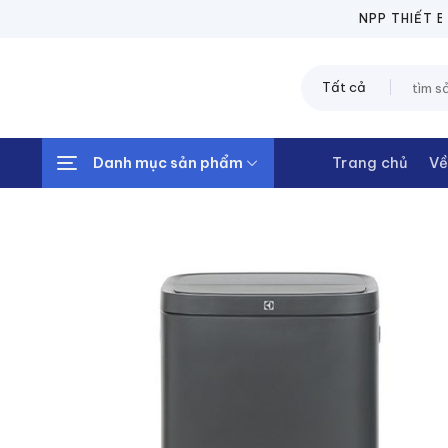
Chuyển
NPP THIẾT BỊ ĐIỆN
đến
nội
Tìm
dung
kiếm:
Danh mục sản phẩm
Trang chủ
Về