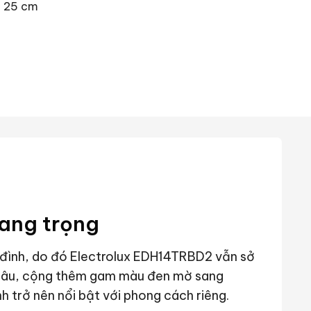
u 25 cm
sang trọng
 đình, do đó Electrolux EDH14TRBD2 vẫn sở
u âu, cộng thêm gam màu đen mờ sang
nh trở nên nổi bật với phong cách riêng.