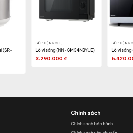
,
NỒI - ẤM - CA - BÌNH
BẾP TIỆN NGHI
,
NỒI CƠM ĐIỆN
,
GIA DỤNG KHỎE & ĐẸP
,
LÒ VI SÓNG
BẾP TIỆN NG
i (SR-
Lò vi sóng (NN-GM34NBYUE)
Lò vi són
3.290.000
₫
5.420.
Chính sách
Chính sách bảo hành