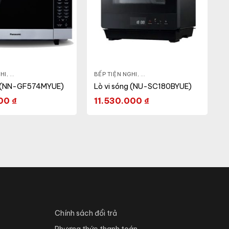
HI
,
GIA DỤNG KHỎE & ĐẸP
,
LÒ VI SÓNG
BẾP TIỆN NGHI
,
GIA DỤNG KHỎE & ĐẸP
,
LÒ VI
g (NN-GF574MYUE)
Lò vi sóng (NU-SC180BYUE)
000
₫
11.530.000
₫
Chính sách đổi trả