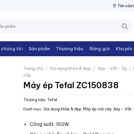
IỆN THANH CHÂU
NPP THIẾT BỊ ĐIỆN THANH CHÂU
NPP THIẾT
Tìm cửa
 chúng tôi
Sản phẩm
Thương hiệu
Bảng giá
Khuyến 
Trang chủ
/
Gia dụng khỏe & đẹp
/
Xay - Vắt - Ép
/
cây
Máy ép Tefal ZC150838
Thương hiệu:
Tefal
Danh mục:
Gia dụng khỏe & đẹp
,
Máy ép trái cây
,
Xay - Vắt 
Công suất: 150W