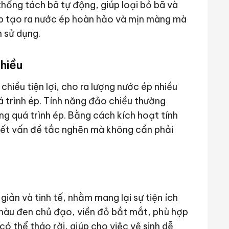
hống tách bã tự động, giúp loại bỏ bã và
iúp tạo ra nước ép hoàn hảo và mịn màng mà
h sử dụng.
hiều
hiều tiện lợi, cho ra lượng nước ép nhiều
á trình ép. Tính năng đảo chiều thường
ng quá trình ép. Bằng cách kích hoạt tính
yết vấn đề tắc nghẽn mà không cần phải
iản và tinh tế, nhằm mang lại sự tiện ích
 màu đen chủ đạo, viền đỏ bắt mắt, phù hợp
ó thể tháo rời, giúp cho việc vệ sinh dễ