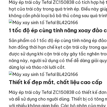
Máy ép trái cây Tefal ZC150838 có tích hợp hệ t
hạt của trái cây trong quá trình ép. Điều này g
không cần phải loại bỏ bã thủ công sau quá trìn
1 tốc độ ép cùng tính năng xoay đảo c
Sản phẩm có 1 tốc độ ép cùng tính năng ép đảo c
hơn đồng thời hạn chế kẹt cặn trái cây trong qu
được sử dụng khi cặn trái cây gây tắc nghẽn tro
năng này, người sử dụng có thể dễ dàng giải qu
dừng lại và tháo rời lưỡi cắt.
Thiết kế đẹp mắt, chất liệu cao cấp
Máy ép trái cây Tefal ZC150838 có thiết kế đơn g
và dễ sử dụng cho người dùng. Thiết bị có tông
với nhiều không gian bếp. Các bộ phận của máy c