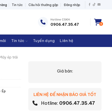
 BỊ ĐIỆN THANH CHÂU
 hàng
Tin tức
Câu hỏi thường gặp
Đăng nhập
Hotline CSKH:
0906.47.35.47
0
mãi
Tin tức
Tuyển dụng
Liên hệ
Máy ép trái
Giá bán:
- Ép
LIÊN HỆ ĐỂ NHẬN BÁO GIÁ TỐT
Hotline:
0906.47.35.47