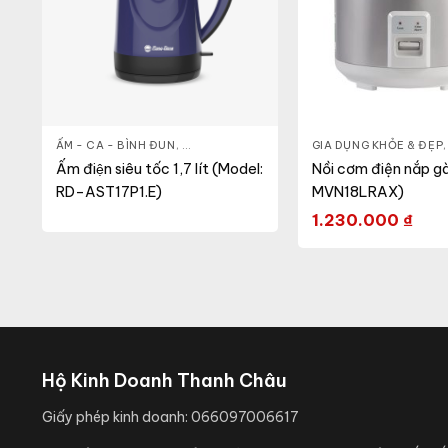
 CA - BÌNH
ẤM - CA - BÌNH ĐUN
,
NỒI CƠM ĐIỆN
,
GIA DỤNG KHỎE & ĐẸP
GIA DỤNG KHỎE & ĐẸP
,
NỒI - ẤM - CA - BÌNH
Ấm điện siêu tốc 1,7 lít (Model:
Nồi cơm điện nắp gà
RD–AST17P1.E)
MVN18LRAX)
1.230.000
₫
Hộ Kinh Doanh Thanh Châu
Giấy phép kinh doanh:
066097006617