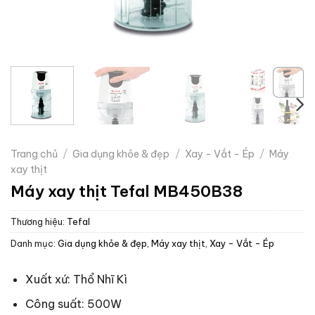
Trang chủ
/
Gia dụng khỏe & đẹp
/
Xay - Vắt - Ép
/
Máy
xay thịt
Máy xay thịt Tefal MB450B38
Thương hiệu:
Tefal
Danh mục:
Gia dụng khỏe & đẹp
,
Máy xay thịt
,
Xay - Vắt - Ép
Xuất xứ: Thổ Nhĩ Kì
Công suất: 500W