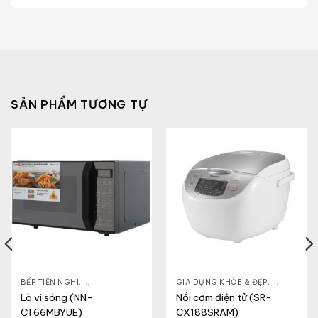
SẢN PHẨM TƯƠNG TỰ
& ĐẸP
,
BẾP TIỆN NGHI
LÒ VI SÓNG
,
GIA DỤNG KHỎE & ĐẸP
,
GIA DỤNG KHỎE & ĐẸP
LÒ VI SÓNG
,
NỒI - ẤM -
Lò vi sóng (NN-
Nồi cơm điện tử (SR-
CT66MBYUE)
CX188SRAM)