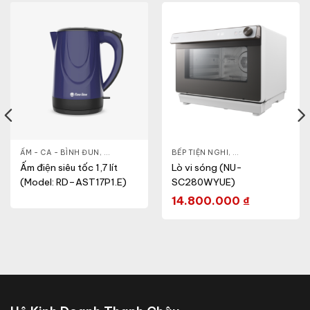
& ĐẸP
,
ẤM - CA - BÌNH ĐUN
LÒ VI SÓNG
,
GIA DỤNG KHỎE & ĐẸP
BẾP TIỆN NGHI
,
NỒI - ẤM - CA - BÌNH
,
GIA DỤNG KHỎE & 
Ấm điện siêu tốc 1,7 lít
Lò vi sóng (NU-
(Model: RD–AST17P1.E)
SC280WYUE)
14.800.000
₫