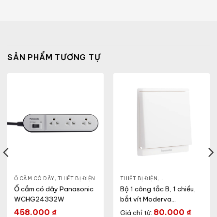
SẢN PHẨM TƯƠNG TỰ
Ổ CẮM CÓ DÂY
,
THIẾT BỊ ĐIỆN
THIẾT BỊ ĐIỆN
,
CÔNG TẮC Ổ CẮM
,
Ổ cắm có dây Panasonic
Bộ 1 công tắc B, 1 chiều,
WCHG24332W
bắt vít Moderva
Panasonic
458.000
₫
80.000
₫
Giá chỉ từ: