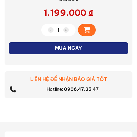
1.199.000
₫
Alternative:
Bàn ủi hơi nước Philips STE1010/70 số l
MUA NGAY
LIÊN HỆ ĐỂ NHẬN BÁO GIÁ TỐT
Hotline:
0906.47.35.47