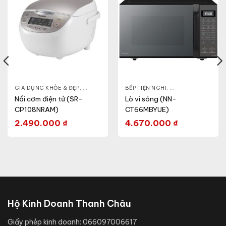
- CA - BÌNH
GIA DỤNG KHỎE & ĐẸP
,
NỒI CƠM ĐIỆN
,
NỒI - ẤM - CA - BÌNH
BẾP TIỆN NGHI
,
NỒI CƠM ĐIỆN
,
GIA DỤNG KHỎE & 
Nồi cơm điện tử (SR-
Lò vi sóng (NN-
CP108NRAM)
CT66MBYUE)
2.490.000
₫
4.670.000
₫
Hộ Kinh Doanh Thanh Châu
Giấy phép kinh doanh:
066097006617