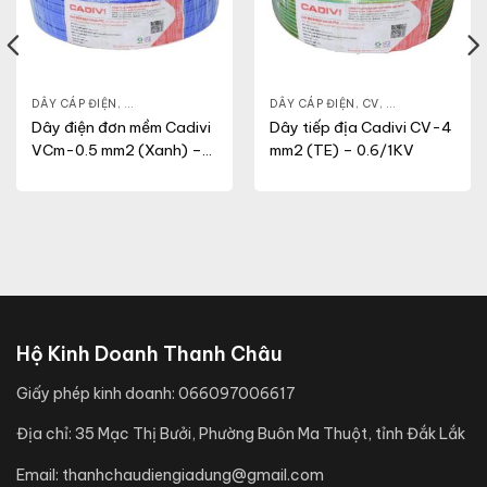
NG
,
VCM
DÂY CÁP ĐIỆN
,
DÂY ĐIỆN DÂN DỤNG
,
VCM
DÂY CÁP ĐIỆN
,
CV
,
DÂY ĐIỆN DÂN 
Dây điện đơn mềm Cadivi
Dây tiếp địa Cadivi CV-4
VCm-0.5 mm2 (Xanh) –
mm2 (TE) – 0.6/1KV
300/500V
Hộ Kinh Doanh Thanh Châu
Giấy phép kinh doanh:
066097006617
Địa chỉ:
35 Mạc Thị Bưởi, Phường Buôn Ma Thuột, tỉnh Đắk Lắk
Email:
thanhchaudiengiadung@gmail.com