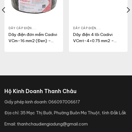
N DỤNG
DÂY CÁP ĐIỆN
,
DÂY ĐIỆN DÂN DỤNG
,
VCM
DÂY CÁP ĐIỆN
,
DÂY ĐIỆN DÂN DỤN
Dây điện đơn mềm Cadivi
Dây điện 4 lõi Cadivi
VCm-16 mm2 (Đen) –
VCmt-4×0.75 mm2 –
0.6/1KV
300/500V
Hộ Kinh Doanh Thanh Châu
Giấy phép kinh doanh:
066097006617
Địa chỉ:
35 Mạc Thị Bưởi, Phường Buôn Ma Thuột, tỉnh Đắk Lắk
Email:
thanhchaudiengiadung@gmail.com