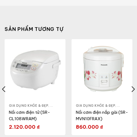
SẢN PHẨM TƯƠNG TỰ
& ĐẸP
,
GIA DỤNG KHỎE & ĐẸP
LÒ VI SÓNG
,
NỒI - ẤM - CA - BÌNH
GIA DỤNG KHỎE & ĐẸP
,
NỒI CƠM ĐIỆN
,
NỒI - ẤM -
Nồi cơm điện tử (SR-
Nồi cơm điện nắp gài (SR-
CL108WRAM)
MVN10FRAX)
2.120.000
₫
860.000
₫