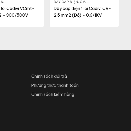
ỆN
,
DÂY ĐIỆN DÂN DỤNG
,
VCMT
DÂY CÁP ĐIỆN
,
CV
,
DÂY ĐIỆN DÂN DỤNG
 lõi Cadivi VCmt-
Dây cáp điện 1 lõi Cadivi CV-
2 – 300/500V
2.5 mm2 (Đỏ) – 0.6/1KV
Chính sách đổi trả
Phương thức thanh toán
Chính sách kiểm hàng