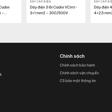
ỆN DÂN DỤNG
,
VCM
DÂY CÁP ĐIỆN
,
DÂY ĐIỆN DÂN DỤNG
,
VCMT
DÂY CÁP ĐI
adivi
Dây điện 3 lõi Cadivi VCmt-
Dây điện 4
 –
3×1 mm2 – 300/500V
4×2.5 mm
Chính sách
Chính sách bảo hành
Chính sách vận chuyển
k
CS bảo mật thông tin