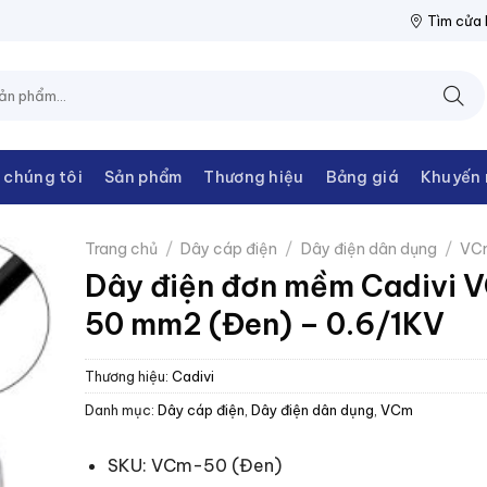
ĐIỆN THANH CHÂU
NPP THIẾT BỊ ĐIỆN THANH CHÂU
NPP THIẾ
Tìm cửa
 chúng tôi
Sản phẩm
Thương hiệu
Bảng giá
Khuyến 
Trang chủ
/
Dây cáp điện
/
Dây điện dân dụng
/
VC
Dây điện đơn mềm Cadivi 
50 mm2 (Đen) – 0.6/1KV
Thương hiệu:
Cadivi
Danh mục:
Dây cáp điện
,
Dây điện dân dụng
,
VCm
SKU: VCm-50 (Đen)