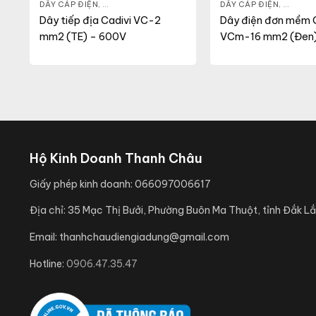
NG
,
VCM
DÂY CÁP ĐIỆN
,
DÂY ĐIỆN DÂN DỤNG
,
VC
DÂY CÁP ĐIỆN
,
DÂY ĐI
Dây tiếp địa Cadivi VC-2
Dây điện đơn mềm C
mm2 (TE) – 600V
VCm-16 mm2 (Đen)
0.6/1KV
Hộ Kinh Doanh Thanh Châu
Giấy phép kinh doanh:
066097006617
Địa chỉ:
35 Mạc Thị Bưởi, Phường Buôn Ma Thuột, tỉnh Đắk Lắ
Email:
thanhchaudiengiadung@gmail.com
Hotline:
0906.47.35.47