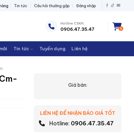
T BỊ ĐIỆN THANH CHÂU
 hàng
Tin tức
Câu hỏi thường gặp
Đăng nhập
Hotline CSKH:
0906.47.35.47
0
mãi
Tin tức
Tuyển dụng
Liên hệ
m
VCm-
Giá bán:
LIÊN HỆ ĐỂ NHẬN BÁO GIÁ TỐT
Hotline:
0906.47.35.47