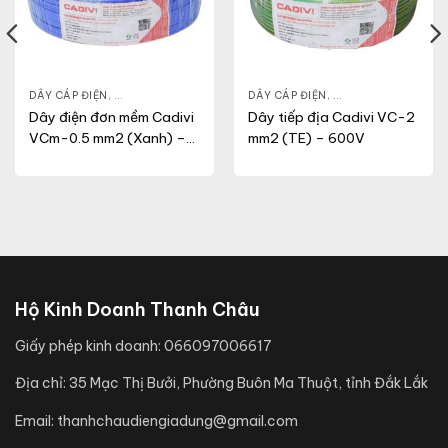
NG
,
VCMT
DÂY CÁP ĐIỆN
,
DÂY ĐIỆN DÂN DỤNG
,
VCM
DÂY CÁP ĐIỆN
,
DÂY ĐIỆN DÂN DỤN
Dây điện đơn mềm Cadivi
Dây tiếp địa Cadivi VC-2
VCm-0.5 mm2 (Xanh) –
mm2 (TE) – 600V
300/500V
Hộ Kinh Doanh Thanh Châu
Giấy phép kinh doanh:
066097006617
Địa chỉ:
35 Mạc Thị Bưởi, Phường Buôn Ma Thuột, tỉnh Đắk Lắk
Email:
thanhchaudiengiadung@gmail.com