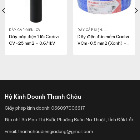
NG
,
VCM
DÂY CÁP ĐIỆN
,
CV
,
DÂY ĐIỆN DÂN DỤNG
DÂY CÁP ĐIỆN
,
DÂY ĐIỆN DÂN DỤN
Dây cáp điện 1 lõi Cadivi
Dây điện đơn mềm Cadivi
CV-25 mm2 – 0.6/1kV
VCm-0.5 mm2 (Xanh) –
300/500V
Hộ Kinh Doanh Thanh Châu
Giấy phép kinh doanh:
066097006617
Địa chỉ:
35 Mạc Thị Bưởi, Phường Buôn Ma Thuột, tỉnh Đắk Lắk
Email:
thanhchaudiengiadung@gmail.com