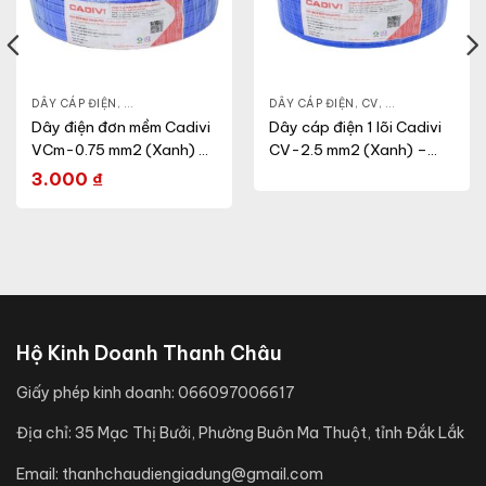
N DỤNG
DÂY CÁP ĐIỆN
,
DÂY ĐIỆN DÂN DỤNG
,
VCM
DÂY CÁP ĐIỆN
,
CV
,
DÂY ĐIỆN DÂN 
Dây điện đơn mềm Cadivi
Dây cáp điện 1 lõi Cadivi
VCm-0.75 mm2 (Xanh) –
CV-2.5 mm2 (Xanh) –
300/500V
0.6/1KV
3.000
₫
Hộ Kinh Doanh Thanh Châu
Giấy phép kinh doanh:
066097006617
Địa chỉ:
35 Mạc Thị Bưởi, Phường Buôn Ma Thuột, tỉnh Đắk Lắk
Email:
thanhchaudiengiadung@gmail.com