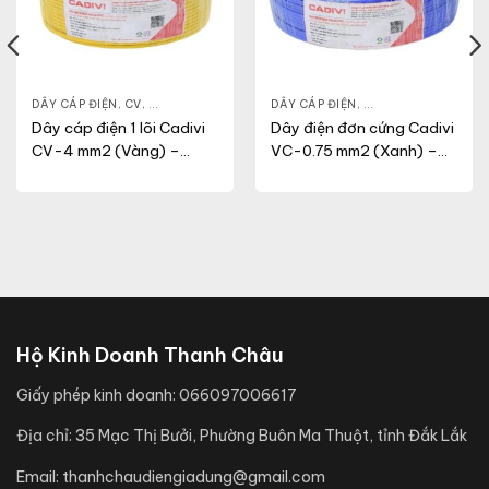
N DỤNG
DÂY CÁP ĐIỆN
,
CV
,
DÂY ĐIỆN DÂN DỤNG
DÂY CÁP ĐIỆN
,
DÂY ĐIỆN DÂN DỤN
Dây cáp điện 1 lõi Cadivi
Dây điện đơn cứng Cadivi
CV-4 mm2 (Vàng) –
VC-0.75 mm2 (Xanh) –
0.6/1KV
300/500V
Hộ Kinh Doanh Thanh Châu
Giấy phép kinh doanh:
066097006617
Địa chỉ:
35 Mạc Thị Bưởi, Phường Buôn Ma Thuột, tỉnh Đắk Lắk
Email:
thanhchaudiengiadung@gmail.com