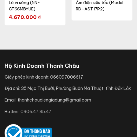
Lò vi sóng (NN-
Ấm điện siêu tốc (Model:
CT66MBYUE)
RD–AST17P2)
4.670.000
₫
Hộ Kinh Doanh Thanh Châu
Giấy phép kinh doanh:
066097006617
Địa chỉ:
35 Mạc Thị Bưởi, Phường Buôn Ma Thuột, tỉnh Đắk Lắk
Email:
thanhchaudiengiadung@gmail.com
Hotline:
0906.47.35.47