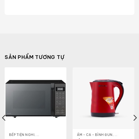
SẢN PHẨM TƯƠNG TỰ
- CA - BÌNH
BẾP TIỆN NGHI
,
NỒI CƠM ĐIỆN
,
GIA DỤNG KHỎE & ĐẸP
,
ẤM - CA - BÌNH ĐUN
LÒ VI SÓNG
,
GIA DỤNG KH