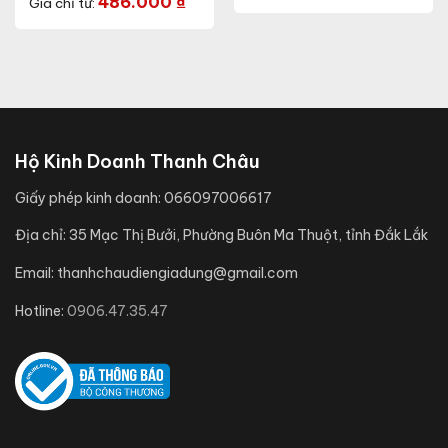
486.000
₫
Giá chỉ từ:
AT40.BLE 95/12W)
Hộ Kinh Doanh Thanh Châu
Giấy phép kinh doanh:
066097006617
Địa chỉ:
35 Mạc Thị Bưởi, Phường Buôn Ma Thuột, tỉnh Đắk Lắk
Email:
thanhchaudiengiadung@gmail.com
Hotline:
0906.47.35.47