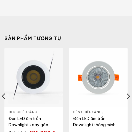
SẢN PHẨM TƯƠNG TỰ
NLIGHT
ĐÈN CHIẾU SÁNG
,
THIẾT BỊ CHIẾU SÁNG
,
ĐÈN LED DOWNLIGHT
ĐÈN CHIẾU SÁNG
,
THIẾT BỊ CHIẾU SÁNG
,
ĐÈN LED DOWN
Đèn LED âm trần
Đèn LED âm trần
Downlight xoay góc
Downlight thông minh
xoay góc (Model: