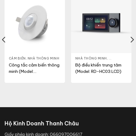
MINH
CẢM BIẾN
,
NHÀ THÔNG MINH
NHÀ THÔNG MINH
,
THIẾT BỊ TRUN
Công tắc cảm biến thông
Bộ điều khiển trung tâm
minh (Model:
(Model: RD-HC03.LCD)
CB09.PIR.BLE (AC))
Hộ Kinh Doanh Thanh Châu
Giấy phép kinh doanh:
066097006617