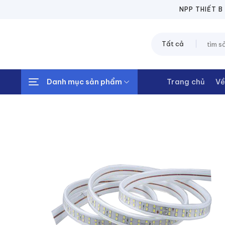
Chuyển
NPP THIẾT BỊ ĐIỆ
đến
nội
Tìm
dung
kiếm:
Danh mục sản phẩm
Trang chủ
Về