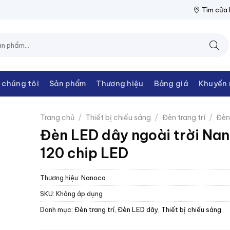
N THANH CHÂU
NPP THIẾT BỊ ĐIỆN THANH CHÂU
NPP THIẾT BỊ
Tìm cửa
 chúng tôi
Sản phẩm
Thương hiệu
Bảng giá
Khuyến 
Trang chủ
/
Thiết bị chiếu sáng
/
Đèn trang trí
/
Đèn
Đèn LED dây ngoài trời Na
120 chip LED
Thương hiệu:
Nanoco
SKU:
Không áp dụng
Danh mục:
Đèn trang trí
,
Đèn LED dây
,
Thiết bị chiếu sáng