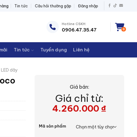
 ĐIỆN THANH CHÂU
 hàng
Tin tức
Câu hỏi thường gặp
Đăng nhập
Hotline CSKH:
0906.47.35.47
0
mãi
Tin tức
Tuyển dụng
Liên hệ
 LED dây
noco
Giá bán:
Giá chỉ từ:
4.260.000
₫
Mã sản phẩm