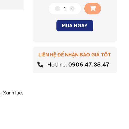
Đèn LED dây ngoài trời Nanoco 120
MUA NGAY
Alternative:
LIÊN HỆ ĐỂ NHẬN BÁO GIÁ TỐT
Hotline:
0906.47.35.47
 Xanh lục,