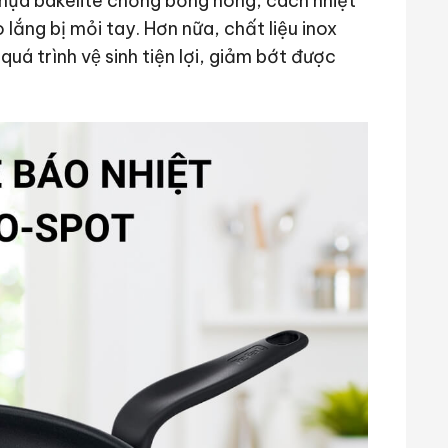
u nhựa bakelite chống bỏng nóng, cách nhiệt
ắng bị mỏi tay. Hơn nữa, chất liệu inox
uá trình vệ sinh tiện lợi, giảm bớt được