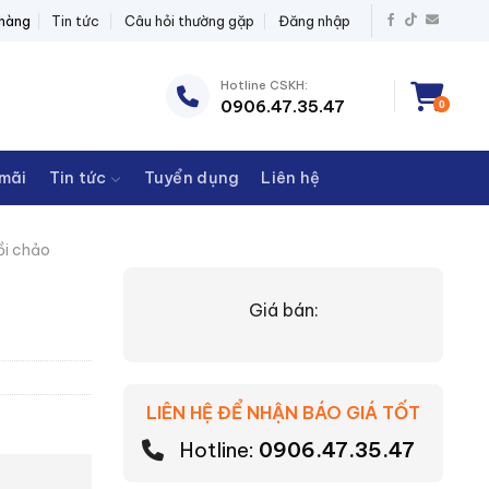
ĐIỆN THANH CHÂU
 hàng
Tin tức
Câu hỏi thường gặp
Đăng nhập
Hotline CSKH:
0906.47.35.47
0
mãi
Tin tức
Tuyển dụng
Liên hệ
ồi chảo
Giá bán:
LIÊN HỆ ĐỂ NHẬN BÁO GIÁ TỐT
Hotline:
0906.47.35.47