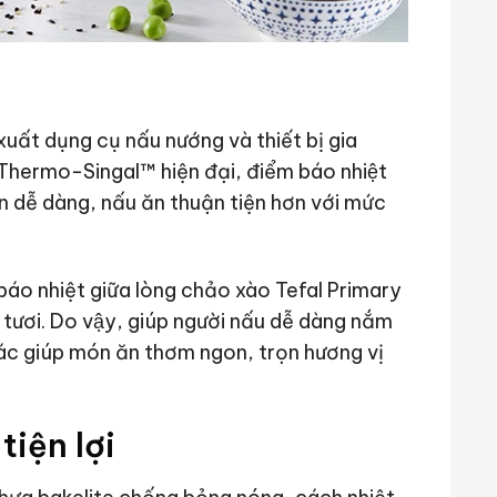
 xuất dụng cụ nấu nướng và thiết bị gia
hermo-Singal™ hiện đại, điểm báo nhiệt
n dễ dàng, nấu ăn thuận tiện hơn với mức
áo nhiệt giữa lòng chảo xào Tefal Primary
ơi. Do vậy, giúp người nấu dễ dàng nắm
xác giúp món ăn thơm ngon, trọn hương vị
tiện lợi