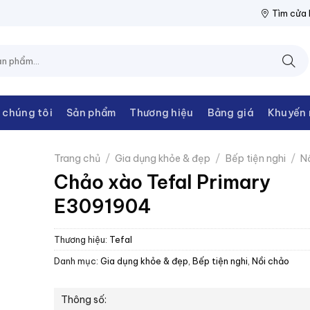
THANH CHÂU
NPP THIẾT BỊ ĐIỆN THANH CHÂU
NPP THIẾT BỊ 
Tìm cửa
 chúng tôi
Sản phẩm
Thương hiệu
Bảng giá
Khuyến 
Trang chủ
/
Gia dụng khỏe & đẹp
/
Bếp tiện nghi
/
N
Chảo xào Tefal Primary
E3091904
Thương hiệu:
Tefal
Danh mục:
Gia dụng khỏe & đẹp
,
Bếp tiện nghi
,
Nồi chảo
Thông số: