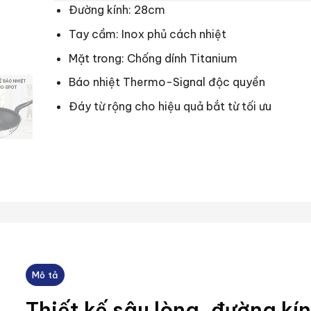
Đường kính: 28cm
Tay cầm: Inox phủ cách nhiệt
Mặt trong: Chống dính Titanium
Báo nhiệt Thermo-Signal độc quyền
Đáy từ rộng cho hiệu quả bắt từ tối ưu
Mô tả
Thiết kế sâu lòng, đường k